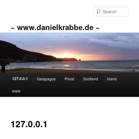
Skip
to
Sear
primary
content
~ www.danielkrabbe.de ~
Main
127.0.0.1
Galapagos
Privat
Scotland
Irland
menu
www
127.0.0.1