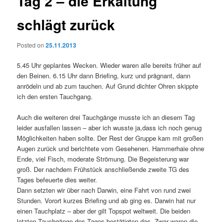
Tag 2 – die Erkältung
schlägt zurück
Posted on
25.11.2013
5.45 Uhr geplantes Wecken. Wieder waren alle bereits früher auf
den Beinen. 6.15 Uhr dann Briefing, kurz und prägnant, dann
anrödeln und ab zum tauchen. Auf Grund dichter Ohren skippte
ich den ersten Tauchgang.
Auch die weiteren drei Tauchgänge musste ich an diesem Tag
leider ausfallen lassen – aber ich wusste ja,dass ich noch genug
Möglichkeiten haben sollte. Der Rest der Gruppe kam mit großen
Augen zurück und berichtete vom Gesehenen. Hammerhaie ohne
Ende, viel Fisch, moderate Strömung. Die Begeisterung war
groß. Der nachdem Frühstück anschließende zweite TG des
Tages befeuerte dies weiter.
Dann setzten wir über nach Darwin, eine Fahrt von rund zwei
Stunden. Vorort kurzes Briefing und ab ging es. Darwin hat nur
einen Tauchplatz – aber der gilt Topspot weltweit. Die beiden
letzten Tauchgänge des Tages bestätigten das. Zwar waren die