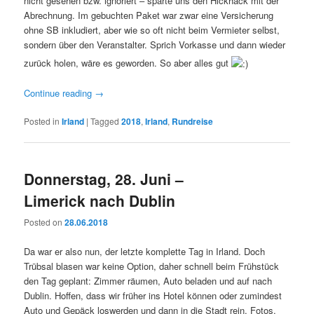
nicht gesehen bzw. ignoriert – sparte uns den Hickhack mit der
Abrechnung. Im gebuchten Paket war zwar eine Versicherung
ohne SB inkludiert, aber wie so oft nicht beim Vermieter selbst,
sondern über den Veranstalter. Sprich Vorkasse und dann wieder
zurück holen, wäre es geworden. So aber alles gut
Continue reading
→
Posted in
Irland
|
Tagged
2018
,
Irland
,
Rundreise
Donnerstag, 28. Juni –
Limerick nach Dublin
Posted on
28.06.2018
Da war er also nun, der letzte komplette Tag in Irland. Doch
Trübsal blasen war keine Option, daher schnell beim Frühstück
den Tag geplant: Zimmer räumen, Auto beladen und auf nach
Dublin. Hoffen, dass wir früher ins Hotel können oder zumindest
Auto und Gepäck loswerden und dann in die Stadt rein. Fotos,