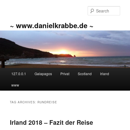
Skip
Skip
to
to
Sear
primary
secondary
content
content
~ www.danielkrabbe.de ~
Main
127.0.0.1
Galapagos
Privat
Scotland
Irland
menu
www
TAG ARCHIVES:
RUNDREISE
Irland 2018 – Fazit der Reise